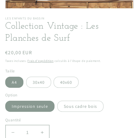
Ouvrir
le
LES ENFANTS DU BASSIN
média
Collection Vintage : Les
1
dans
une
Planches de Surf
fenêtre
modale
Prix
€20,00 EUR
habituel
Taxes incluses.
Frais d'expédition
calculés à l'étape de paiement.
Taille
A4
30x40
40x60
Option
Impression seule
Sous cadre bois
Quantité
Réduire
Augmenter