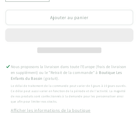
la
la
quantité
quantité
de
de
Ajouter au panier
Collection
Collection
Vintage
Vintage
:
:
Les
Les
Planches
Planches
de
de
Surf
Surf
Nous proposons la livraison dans toute l'Europe (frais de livraison
en supplément) ou le "Retrait de la commande" à
Boutique Les
Enfants du Bassin
(gratuit).
Le délai de traitement de la commande peut varier de 5 jours à 10 jours ouvrés.
Ce délai peut aussi varier en fonction de la période et de l'activité. La majorité
de nos produits sont confectionnés à la demande pour les personnaliser ainsi
que afin pour limiter nos stocks.
Afficher les informations de la boutique