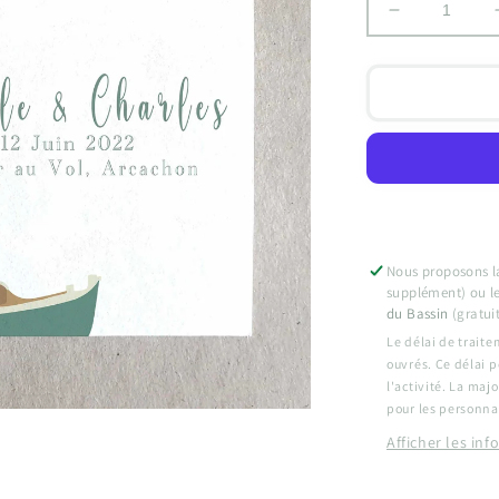
Réduire
la
quantité
de
Faire-
Part
de
Mariage
:
La
Pinasse
Nous proposons la 
supplément) ou l
du Bassin
(gratuit
Le délai de traite
ouvrés. Ce délai p
l'activité. La ma
pour les personnal
Afficher les in