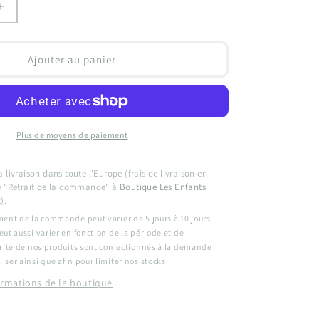
Augmenter
la
quantité
de
Ajouter au panier
Faire-
Part
de
Mariage
:
Plus de moyens de paiement
La
Pinasse
livraison dans toute l'Europe (frais de livraison en
e "Retrait de la commande" à
Boutique Les Enfants
).
ment de la commande peut varier de 5 jours à 10 jours
eut aussi varier en fonction de la période et de
jorité de nos produits sont confectionnés à la demande
iser ainsi que afin pour limiter nos stocks.
formations de la boutique