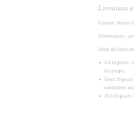
Livraison e
Format :
Recto-V
Dimensions : ca
Délai de fabricat
5 à 10 jours :
du projet.
Sous 10 jours
validation av
15 à 20 jours