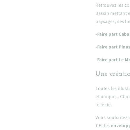
Retrouvez les c
Bassin mettant e
paysages, ses l
-Faire part Cab
-Faire part Pina
-Faire part Le M
Une créati
Toutes les illus
et uniques. Choi
le texte.
Vous souhaitez a
?
Et les
envelop