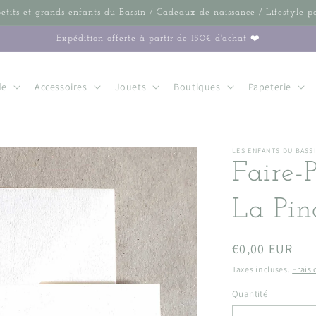
petits et grands enfants du Bassin / Cadeaux de naissance / Lifestyle p
Expédition offerte à partir de 150€ d'achat ❤️
de
Accessoires
Jouets
Boutiques
Papeterie
LES ENFANTS DU BASS
Faire-
La Pin
Prix
€0,00 EUR
habituel
Taxes incluses.
Frais
Quantité