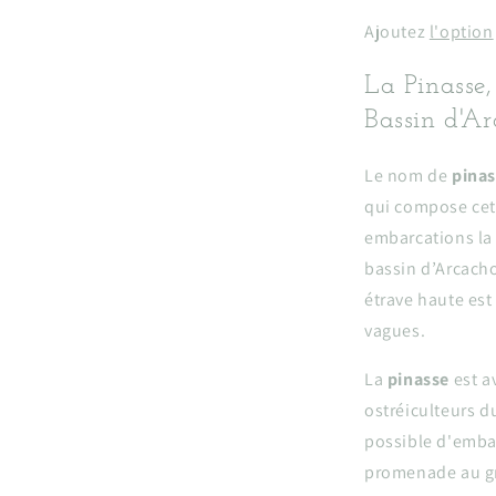
Ajoutez
l'option
La Pinasse
Bassin d'A
Le nom de
pina
qui compose cet
embarcations la
bassin d’Arcacho
étrave haute est
vagues.
La
pinasse
est a
ostréiculteurs d
possible d'emba
promenade au gr