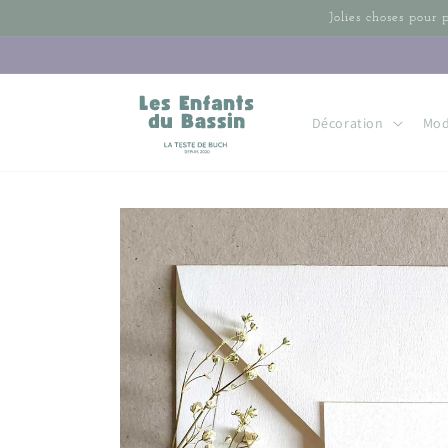
et passer
Jolies choses pour 
au
contenu
Décoration
Mo
Passer aux
informations
produits