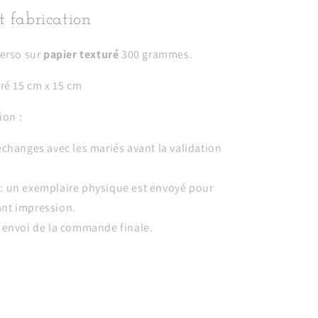
t fabrication
erso sur
p
apier texturé
300 grammes.
rré
15 cm x 15 cm
ion :
 échanges avec les mariés avant la validation
 : un exemplaire physique est envoyé pour
ant impression.
 : envoi de la commande finale.